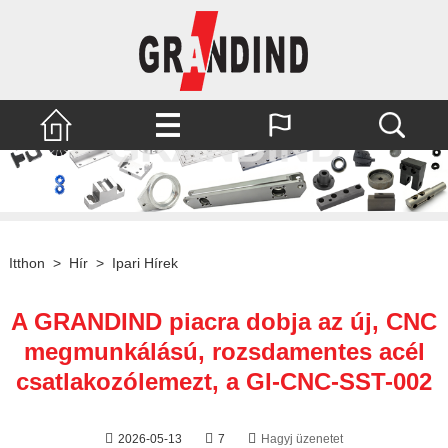
Itthon
>
Hír
>
Ipari Hírek
A GRANDIND piacra dobja az új, CNC
megmunkálású, rozsdamentes acél
csatlakozólemezt, a GI-CNC-SST-002
2026-05-13
7
Hagyj üzenetet