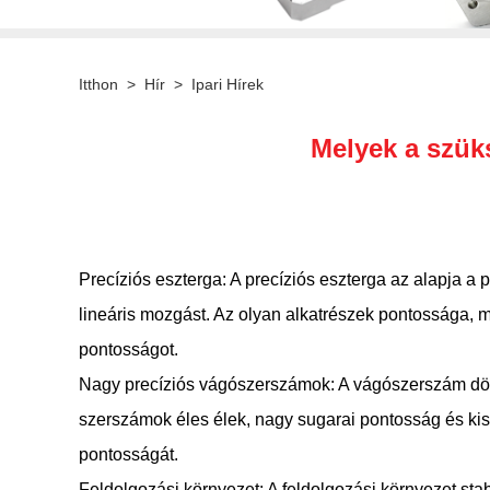
Itthon
>
Hír
>
Ipari Hírek
Melyek a szük
Precíziós eszterga: A precíziós eszterga az alapja a 
lineáris mozgást. Az olyan alkatrészek pontossága, m
pontosságot.
Nagy precíziós vágószerszámok: A vágószerszám dönt
szerszámok éles élek, nagy sugarai pontosság és kis
pontosságát.
Feldolgozási környezet: A feldolgozási környezet stabi