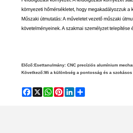
környezeti hőmérsékletet, hogy megakadályozzuk a 
Műszaki útmutatás: A műveletet vezető műszaki útmut
követelményeinek. A szakmai személyzet telepítése
Előző:
Esettanulmány: CNC precíziós alumínium mechani
Következő:
Mi a különbség a pontosság és a szokásos 
Facebook
X
WhatsApp
Pinterest
LinkedIn
Share