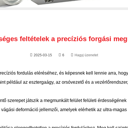
séges feltételek a precíziós forgási m
2025-03-15
6
Hagyj üzenetet
precíziós fordulás eléréséhez, és képesnek kell lennie arra, hogy
int például az esztergaágy, az orsóvezető és a vezérlőrendszer
ő szerepet játszik a megmunkált felület felületi érdességén
 vágási deformáció jellemzői, amelyek elérhetik az ultra-magas
litása elengedhetetlen a precíziós forduláshoz. Meg kell szüntetn