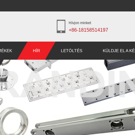
Hívjon minket
+86-18158514197
MÉKEK
HÍR
LETÖLTÉS
KÜLDJE EL A K