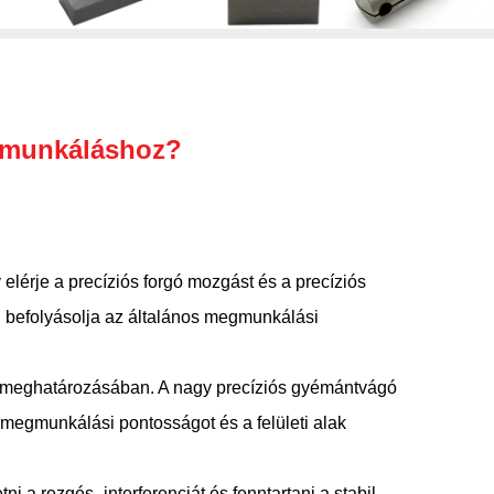
egmunkáláshoz?
 elérje a precíziós forgó mozgást és a precíziós
, befolyásolja az általános megmunkálási
ek meghatározásában. A nagy precíziós gyémántvágó
 megmunkálási pontosságot és a felületi alak
i a rezgés -interferenciát és fenntartani a stabil