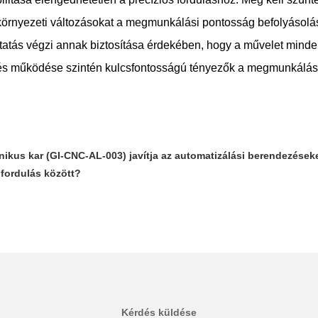
környezeti változásokat a megmunkálási pontosság befolyásolá
atás végzi annak biztosítása érdekében, hogy a művelet minde
 és működése szintén kulcsfontosságú tényezők a megmunkálási
kus kar (GI-CNC-AL-003) javítja az automatizálási berendezéseke
fordulás között?
Kérdés küldése