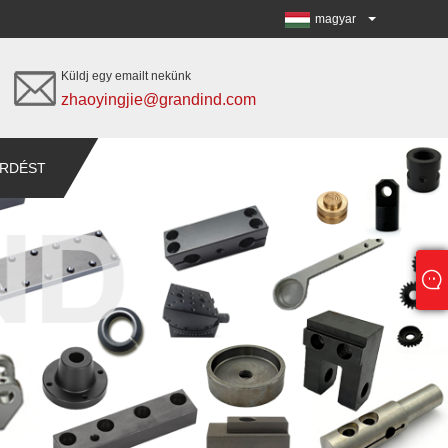
magyar
Küldj egy emailt nekünk
zhaoyingjie@grandind.com
ÉRDÉST